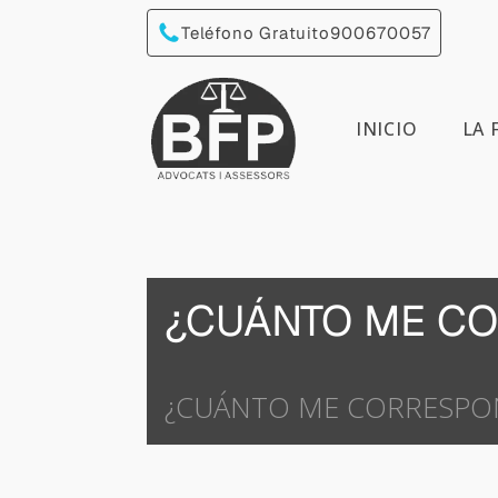
Teléfono Gratuito
900670057
INICIO
LA 
¿CUÁNTO ME CO
¿CUÁNTO ME CORRESPO