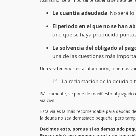
Asimismo, será importante saber si se trata de l
La cuantía adeudada
. No será l
El periodo en el que no se han 
uno que se haya producido puntu
La solvencia del obligado al pag
una de las cuestiones más importa
Una vez tenemos esta información, tenemos vari
1ª.- La reclamación de la deuda 
Básicamente, se pone de manifiesto al juzgado q
vía civil.
Esta vía es la más recomendable para deudas de
la deuda no sea demasiado pequeña, pero tamp
Decimos esto, porque si es demasiado pequ
Procurador), no compensaran la reclamació