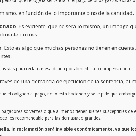
a pensión que recoge la sentencia, o el pago de unos gastos extras o 
o mismo, en función de lo importante o no de la cantidad.
abonado
. Es evidente, que no será lo mismo, un impago q
almente un mes.
o
. Esto es algo que muchas personas no tienen en cuenta, 
ntes.
as vías para reclamar esa deuda por alimenticia o compensatoria.
a través de una demanda de ejecución de la sentencia,
ue el obligado al pago, no lo está haciendo y se le pide que embargu
 pagadores solventes o que al menos tienen bienes susceptibles de
oco, es recomendable para las demasiado grandes.
eña, la reclamación será inviable económicamente, ya que lo
n.