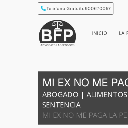
Teléfono Gratuito
900670057
INICIO
LA 
MI EX NO ME PA
ABOGADO
|
ALIMENTOS
SENTENCIA
MI EX NO ME PAGA LA P