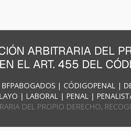
ACIÓN ARBITRARIA DEL P
N EL ART. 455 DEL CÓD
|
BFPABOGADOS
|
CÓDIGOPENAL
|
D
ELAYO
|
LABORAL
|
PENAL
|
PENALIST
TRARIA DEL PROPIO DERECHO, RECOGI