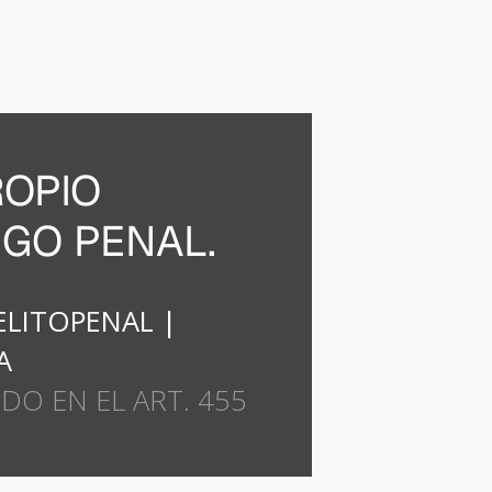
ROPIO
IGO PENAL.
ELITOPENAL
|
A
DO EN EL ART. 455