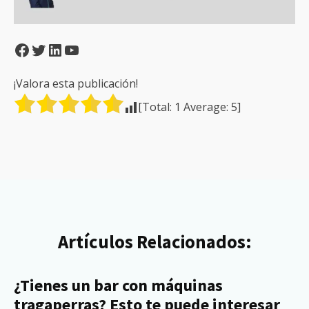
Facebook
Twitter
LinkedIn
YouTube
¡Valora esta publicación!
[Total:
1
Average:
5
]
Artículos Relacionados:
¿Tienes un bar con máquinas
tragaperras? Esto te puede interesar