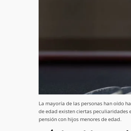
La mayoría de las personas han oído hab
de edad existen ciertas peculiaridades 
pensión con hijos menores de edad.